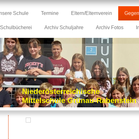
nsere Schule
Termine
Eltern/Elternverein
Gegen
Schulbücherei
Archiv Schuljahre
Archiv Fotos
I
Niederösterreichische
Mittelschule Grünau-Rabenstei