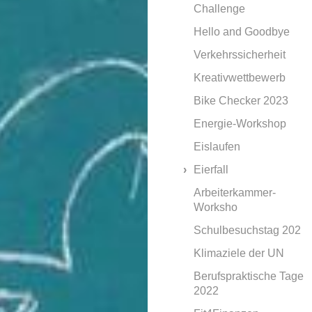
Challenge
Hello and Goodbye
Verkehrssicherheit
Kreativwettbewerb
Bike Checker 2023
Energie-Workshop
Eislaufen
Eierfall
Arbeiterkammer-
Worksho
Schulbesuchstag 202
Klimaziele der UN
Berufspraktische Tage
2022