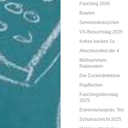
Fasching 2026
Bowlen
Seniorenkränzchen
VS-Besuchstag 2025
Kekse backen 1a
Abschlussfest der 4
Müllsammeln
Rabenstein
Die Zuckerdetektive
Rapflection
Faschingsdienstag
2025
Extremismuspräv. Teil
Schulnachricht 2025