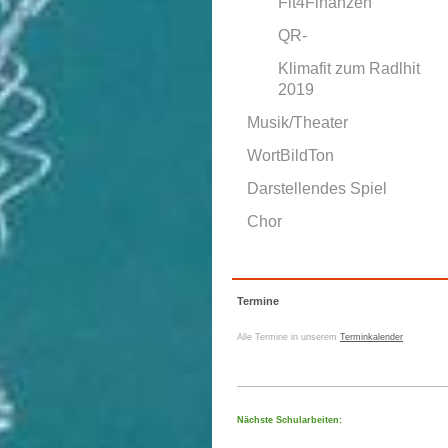
Fit4Finanzen
QR-
Klimafit zum Radlhit
2019
Musik/Theater
WortBildTon
Darstellendes Spiel
Chor
Termine
Alle Termine in unserem
Terminkalender
Nächste Schularbeiten: