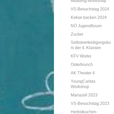
Mobbing-Workshop
VS-Besuchstag 2024
Kekse backen 2024
NÖ Jugendforum
Zucker
Selbstverteidigungsku
rs der 4. Klassen
KFV Works
Osterbrunch
AK Theater 4
YoungCaritas
Workshop
Mariazell 2023
VS-Besuchstag 2023
Herbstkuchen-