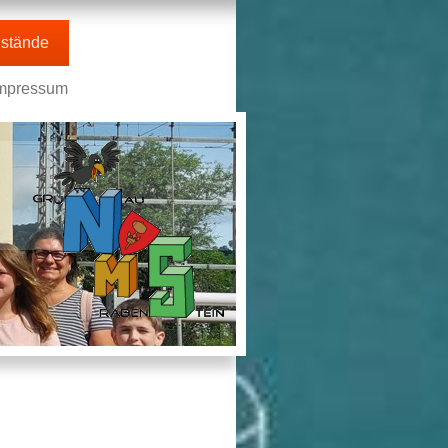
stände
mpressum
n