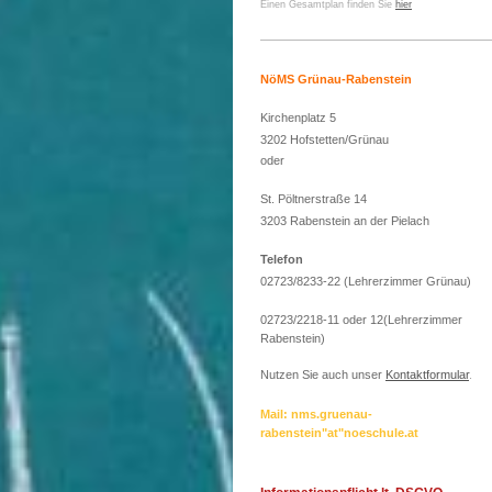
Einen Gesamtplan finden Sie
hier
NöMS Grünau-Rabenstein
Kirchenplatz 5
3202 Hofstetten/Grünau
oder
St. Pöltnerstraße 14
3203 Rabenstein an der Pielach
Telefon
02723/8233-22 (Lehrerzimmer Grünau)
02723/2218-11 oder 12(Lehrerzimmer
Rabenstein)
Nutzen Sie auch unser
Kontaktformular
.
Mail: nms.gruenau-
rabenstein"at"noeschule.at