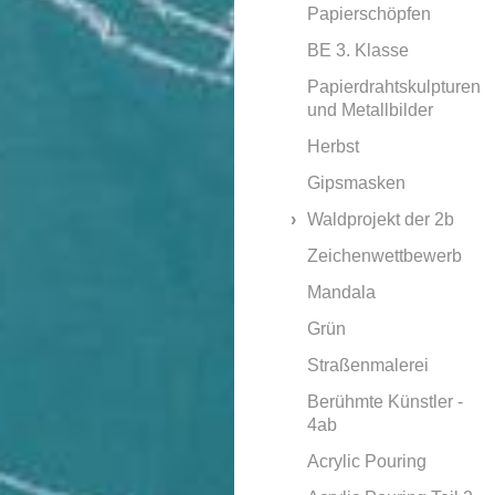
Papierschöpfen
BE 3. Klasse
Papierdrahtskulpturen
und Metallbilder
Herbst
Gipsmasken
Waldprojekt der 2b
Zeichenwettbewerb
Mandala
Grün
Straßenmalerei
Berühmte Künstler -
4ab
Acrylic Pouring