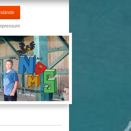
stände
mpressum
n