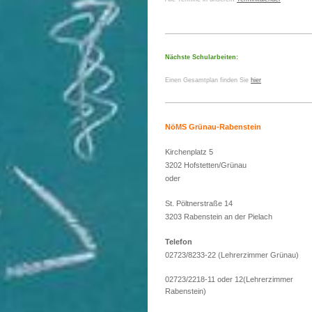
Nächste Schularbeiten:
Einen Gesamtplan finden Sie
hier
NöMS Grünau-Rabenstein
Kirchenplatz 5
3202 Hofstetten/Grünau
oder
St. Pöltnerstraße 14
3203 Rabenstein an der Pielach
Telefon
02723/8233-22 (Lehrerzimmer Grünau)
02723/2218-11 oder 12(Lehrerzimmer
Rabenstein)