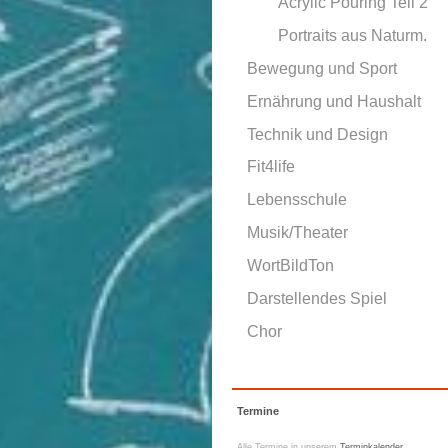
Acrylic Pouring Teil 2
Portraits aus Naturm.
Bewegung und Sport
Ernährung und Haushalt
Technik und Design
Fit4life
Lebensschule
Musik/Theater
WortBildTon
Darstellendes Spiel
Chor
Termine
Alle Termine in unserem
Terminkalender