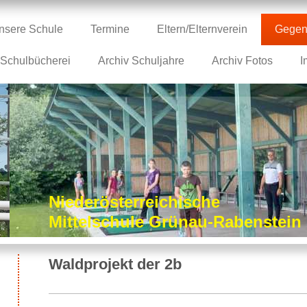
nsere Schule
Termine
Eltern/Elternverein
Gegen
Schulbücherei
Archiv Schuljahre
Archiv Fotos
I
Niederösterreichische
Mittelschule Grünau-Rabenstei
Waldprojekt der 2b