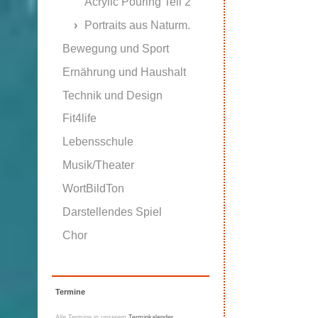
Acrylic Pouring Teil 2
Portraits aus Naturm.
Bewegung und Sport
Ernährung und Haushalt
Technik und Design
Fit4life
Lebensschule
Musik/Theater
WortBildTon
Darstellendes Spiel
Chor
Termine
Alle Termine in unserem
Terminkalender