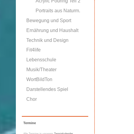
Acrylic Pouring Teil 2
Portraits aus Naturm.
Bewegung und Sport
Ernährung und Haushalt
Technik und Design
Fit4life
Lebensschule
Musik/Theater
WortBildTon
Darstellendes Spiel
Chor
Termine
Alle Termine in unserem
Terminkalender