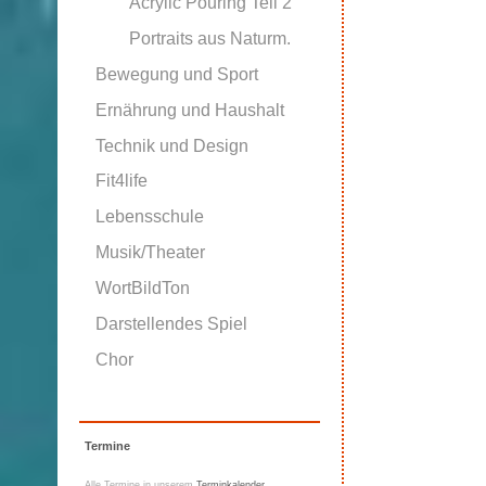
Acrylic Pouring Teil 2
Portraits aus Naturm.
Bewegung und Sport
Ernährung und Haushalt
Technik und Design
Fit4life
Lebensschule
Musik/Theater
WortBildTon
Darstellendes Spiel
Chor
Termine
Alle Termine in unserem
Terminkalender