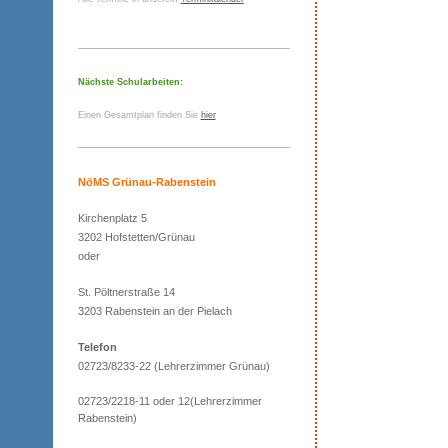
Nächste Schularbeiten:
Einen Gesamtplan finden Sie
hier
NöMS Grünau-Rabenstein
Kirchenplatz 5
3202 Hofstetten/Grünau
oder
St. Pöltnerstraße 14
3203 Rabenstein an der Pielach
Telefon
02723/8233-22 (Lehrerzimmer Grünau)
02723/2218-11 oder 12(Lehrerzimmer
Rabenstein)