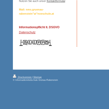
Nutzen Sie auch unser
Kontaktformular
.
Mail: nms.gruenau-
rabenstein"at"noeschule.at
Informationspflicht lt. DSGVO
Datenschutz
Druckversion
|
Sitemap
© Informatikmittelschule Grünau-Rabenstein