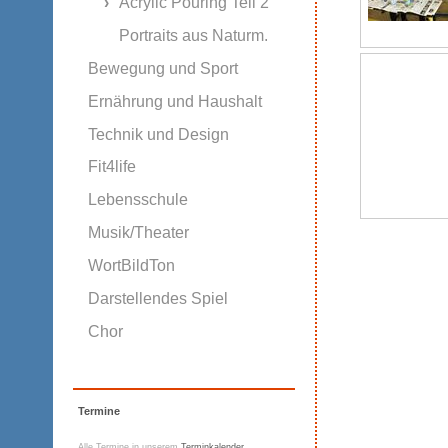
Acrylic Pouring Teil 2
Portraits aus Naturm.
Bewegung und Sport
Ernährung und Haushalt
Technik und Design
Fit4life
Lebensschule
Musik/Theater
WortBildTon
Darstellendes Spiel
Chor
Termine
Alle Termine in unserem
Terminkalender