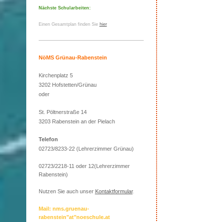
Nächste Schularbeiten:
Einen Gesamtplan finden Sie
hier
NöMS Grünau-Rabenstein
Kirchenplatz 5
3202 Hofstetten/Grünau
oder
St. Pöltnerstraße 14
3203 Rabenstein an der Pielach
Telefon
02723/8233-22 (Lehrerzimmer Grünau)
02723/2218-11 oder 12(Lehrerzimmer
Rabenstein)
Nutzen Sie auch unser
Kontaktformular
.
Mail: nms.gruenau-
rabenstein"at"noeschule.at