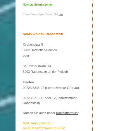
Nächste Schularbeiten:
Einen Gesamtplan finden Sie
hier
NöMS Grünau-Rabenstein
Kirchenplatz 5
3202 Hofstetten/Grünau
oder
St. Pöltnerstraße 14
3203 Rabenstein an der Pielach
Telefon
02723/8233-22 (Lehrerzimmer Grünau)
02723/2218-11 oder 12(Lehrerzimmer
Rabenstein)
Nutzen Sie auch unser
Kontaktformular
.
Mail: nms.gruenau-
rabenstein"at"noeschule.at