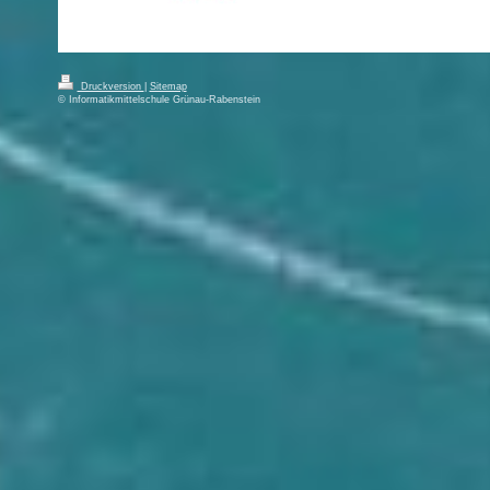
Druckversion
|
Sitemap
© Informatikmittelschule Grünau-Rabenstein