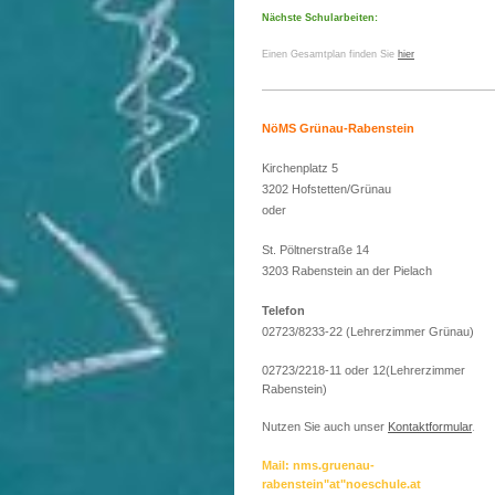
Nächste Schularbeiten:
Einen Gesamtplan finden Sie
hier
NöMS Grünau-Rabenstein
Kirchenplatz 5
3202 Hofstetten/Grünau
oder
St. Pöltnerstraße 14
3203 Rabenstein an der Pielach
Telefon
02723/8233-22 (Lehrerzimmer Grünau)
02723/2218-11 oder 12(Lehrerzimmer
Rabenstein)
Nutzen Sie auch unser
Kontaktformular
.
Mail: nms.gruenau-
rabenstein"at"noeschule.at