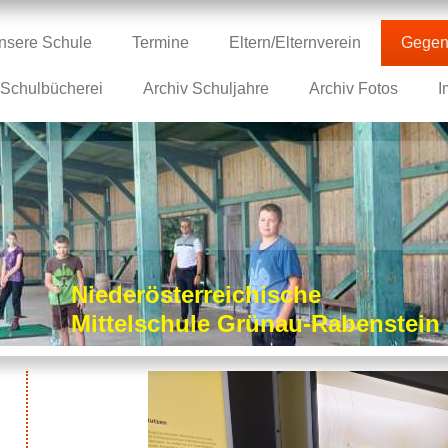
nsere Schule
Termine
Eltern/Elternverein
Gegen
Schulbücherei
Archiv Schuljahre
Archiv Fotos
I
Niederösterreichische
Mittelschule Grünau-Rabenstei