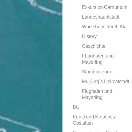
Exkursion Carnuntum
Landeshauptstadt
Workshops der 4. Kla
History
Geschichte
FLughafen und
Mayerling
Stadtmuseum
Mr. King´s Heimatstadt
Flughafen und
Mayerling
BU
Kunst und Kreatives
Gestalten