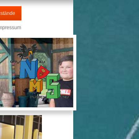
stände
mpressum
n