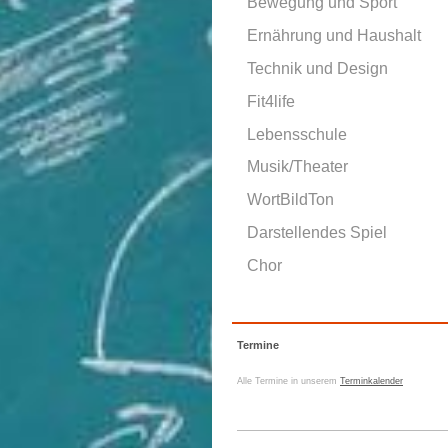
Bewegung und Sport
Ernährung und Haushalt
Technik und Design
Fit4life
Lebensschule
Musik/Theater
WortBildTon
Darstellendes Spiel
Chor
Termine
Alle Termine in unserem
Terminkalender