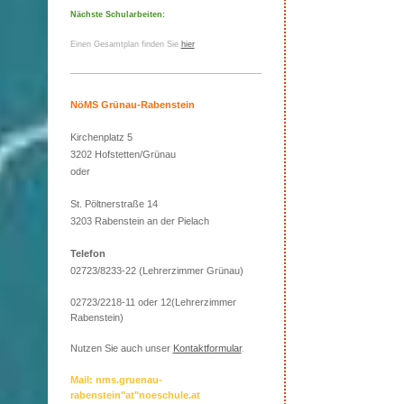
Nächste Schularbeiten:
Einen Gesamtplan finden Sie
hier
NöMS Grünau-Rabenstein
Kirchenplatz 5
3202 Hofstetten/Grünau
oder
St. Pöltnerstraße 14
3203 Rabenstein an der Pielach
Telefon
02723/8233-22 (Lehrerzimmer Grünau)
02723/2218-11 oder 12(Lehrerzimmer
Rabenstein)
Nutzen Sie auch unser
Kontaktformular
.
Mail: nms.gruenau-
rabenstein"at"noeschule.at