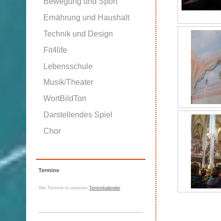
Bewegung und Sport
Ernährung und Haushalt
Technik und Design
Fit4life
Lebensschule
Musik/Theater
WortBildTon
Darstellendes Spiel
Chor
Termine
Alle Termine in unserem
Terminkalender