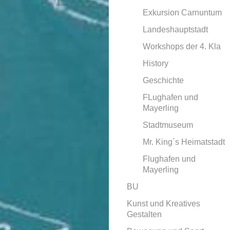
Exkursion Carnuntum
Landeshauptstadt
Workshops der 4. Kla
History
Geschichte
FLughafen und
Mayerling
Stadtmuseum
Mr. King´s Heimatstadt
Flughafen und
Mayerling
BU
Kunst und Kreatives
Gestalten