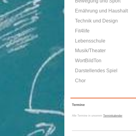
Bewegung und Sport
Ernährung und Haushalt
Technik und Design
Fit4life
Lebensschule
Musik/Theater
WortBildTon
Darstellendes Spiel
Chor
Termine
Alle Termine in unserem
Terminkalender