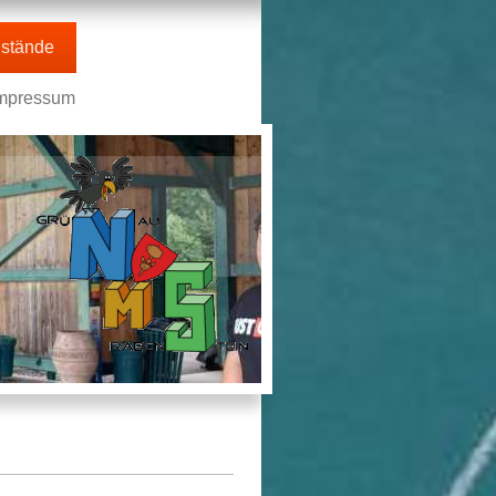
stände
mpressum
n