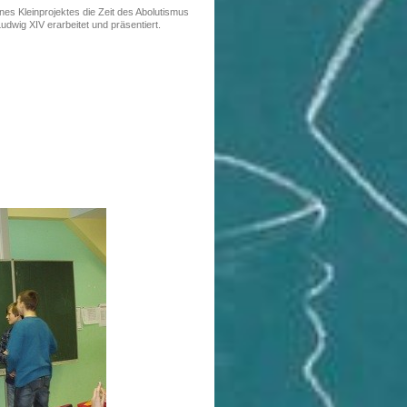
es Kleinprojektes die Zeit des Abolutismus
udwig XIV erarbeitet und präsentiert.