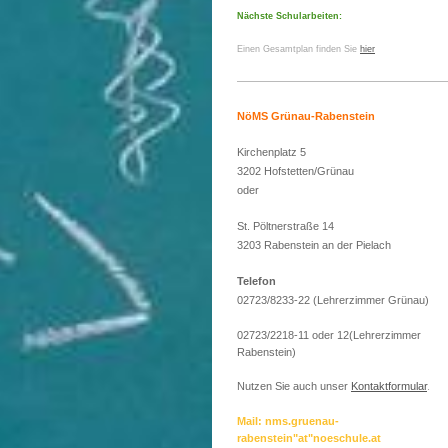
Nächste Schularbeiten:
Einen Gesamtplan finden Sie
hier
NöMS Grünau-Rabenstein
Kirchenplatz 5
3202 Hofstetten/Grünau
oder
St. Pöltnerstraße 14
3203 Rabenstein an der Pielach
Telefon
02723/8233-22 (Lehrerzimmer Grünau)
02723/2218-11 oder 12(Lehrerzimmer
Rabenstein)
Nutzen Sie auch unser
Kontaktformular
.
Mail: nms.gruenau-
rabenstein"at"noeschule.at