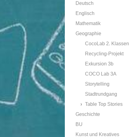
Deutsch
Englisch
Mathematik
Geographie
CocoLab 2. Klassen
Recycling-Projekt
Exkursion 3b
COCO Lab 3A
Storytelling
Stadtrundgang
Table Top Stories
Geschichte
BU
Kunst und Kreatives