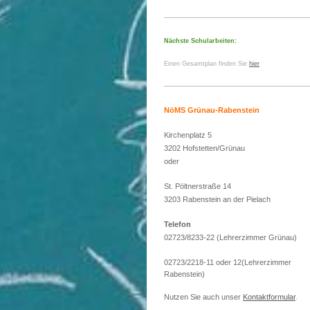
Nächste Schularbeiten:
Einen Gesamtplan finden Sie
hier
NöMS Grünau-Rabenstein
Kirchenplatz 5
3202 Hofstetten/Grünau
oder
St. Pöltnerstraße 14
3203 Rabenstein an der Pielach
Telefon
02723/8233-22 (Lehrerzimmer Grünau)
02723/2218-11 oder 12(Lehrerzimmer
Rabenstein)
Nutzen Sie auch unser
Kontaktformular
.