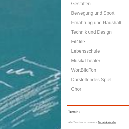
Gestalten
Bewegung und Sport
Ernährung und Haushalt
Technik und Design
Fit4life
Lebensschule
Musik/Theater
WortBildTon
Darstellendes Spiel
Chor
Termine
Alle Termine in unserem
Terminkalender