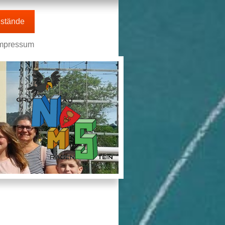
stände
mpressum
n