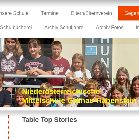
nsere Schule
Termine
Eltern/Elternverein
Gegen
Schulbücherei
Archiv Schuljahre
Archiv Fotos
I
Niederösterreichische
Mittelschule Grünau-Rabenstei
Table Top Stories