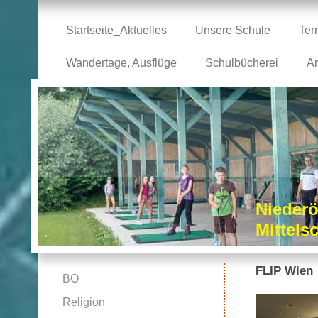
Startseite_Aktuelles
Unsere Schule
Ter
Wandertage, Ausflüge
Schulbücherei
Ar
Niederö
Mittel
FLIP Wien
BO
Religion