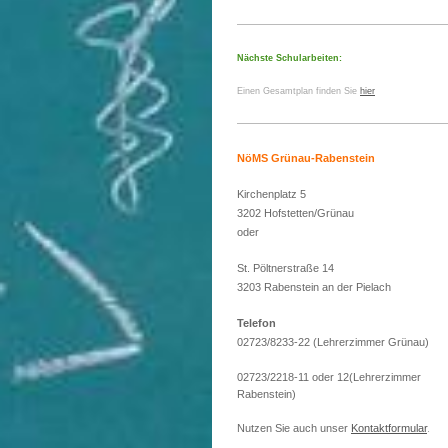
Nächste Schularbeiten:
Einen Gesamtplan finden Sie
hier
NöMS Grünau-Rabenstein
Kirchenplatz 5
3202 Hofstetten/Grünau
oder
St. Pöltnerstraße 14
3203 Rabenstein an der Pielach
Telefon
02723/8233-22 (Lehrerzimmer Grünau)
02723/2218-11 oder 12(Lehrerzimmer
Rabenstein)
Nutzen Sie auch unser
Kontaktformular
.