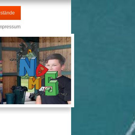
stände
mpressum
n