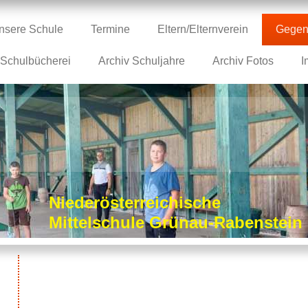
nsere Schule
Termine
Eltern/Elternverein
Gegen
Schulbücherei
Archiv Schuljahre
Archiv Fotos
I
Niederösterreichische
Mittelschule Grünau-Rabenstei