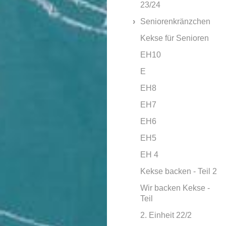
23/24
Seniorenkränzchen
Kekse für Senioren
EH10
E
EH8
EH7
EH6
EH5
EH 4
Kekse backen - Teil 2
Wir backen Kekse -
Teil
2. Einheit 22/2