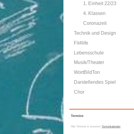
1. Einheit 22/23
4. Klassen
Coronazeit
Technik und Design
Fit4life
Lebensschule
Musik/Theater
WortBildTon
Darstellendes Spiel
Chor
Termine
Alle Termine in unserem
Terminkalender