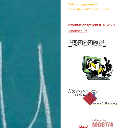
Mail: nms.gruenau-
rabenstein"at"noeschule.at
Informationspflicht lt. DSGVO
Datenschutz