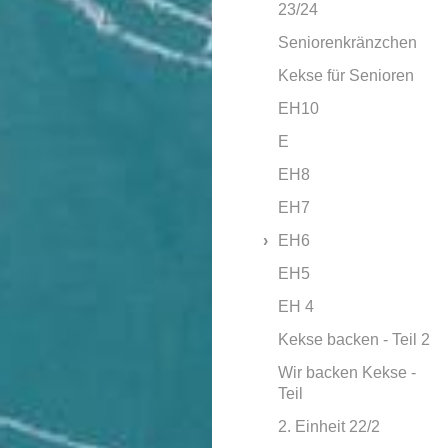
23/24
Seniorenkränzchen
Kekse für Senioren
EH10
E
EH8
EH7
EH6
EH5
EH 4
Kekse backen - Teil 2
Wir backen Kekse -
Teil
2. Einheit 22/2