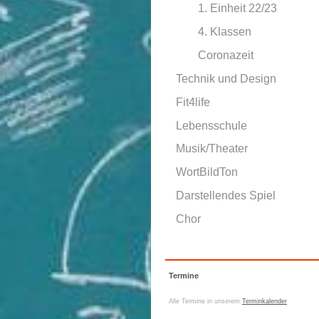
1. Einheit 22/23
4. Klassen
Coronazeit
Technik und Design
Fit4life
Lebensschule
Musik/Theater
WortBildTon
Darstellendes Spiel
Chor
Termine
Alle Termine in unserem
Terminkalender