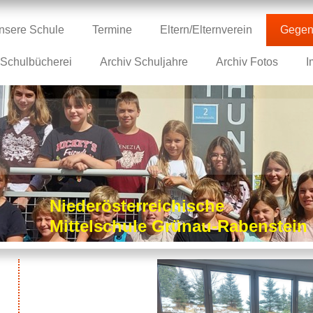
nsere Schule
Termine
Eltern/Elternverein
Gegen
Schulbücherei
Archiv Schuljahre
Archiv Fotos
I
Niederösterreichische
Mittelschule Grünau-Rabenstei