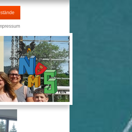
stände
mpressum
n