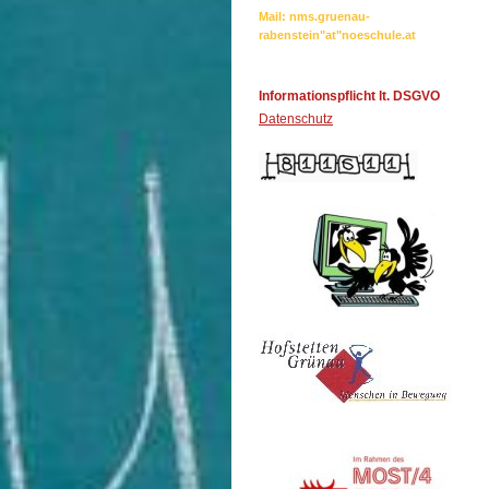
Mail: nms.gruenau-
rabenstein"at"noeschule.at
Informationspflicht lt. DSGVO
Datenschutz