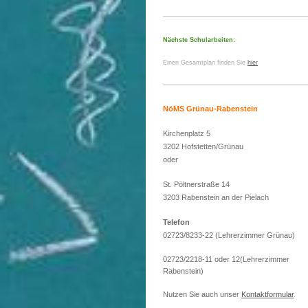
Nächste Schularbeiten:
Einen Gesamtplan finden Sie
hier
NöMS Grünau-Rabenstein
Kirchenplatz 5
3202 Hofstetten/Grünau
oder
St. Pöltnerstraße 14
3203 Rabenstein an der Pielach
Telefon
02723/8233-22 (Lehrerzimmer Grünau)
02723/2218-11 oder 12(Lehrerzimmer
Rabenstein)
Nutzen Sie auch unser
Kontaktformular
.