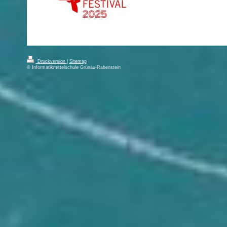
Druckversion
|
Sitemap
© Informatikmittelschule Grünau-Rabenstein