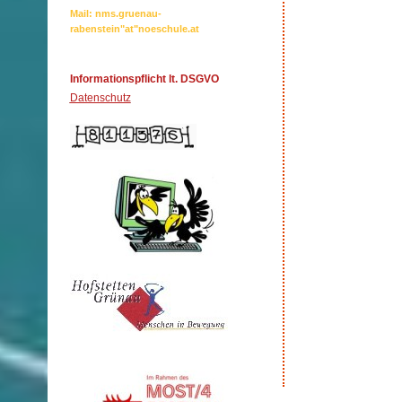
Mail: nms.gruenau-
rabenstein"at"noeschule.at
Informationspflicht lt. DSGVO
Datenschutz