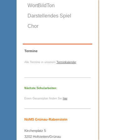
WortBildTon
Darstellendes Spiel
Chor
Termine
Alle Termine in unserem
Terminkalender
Nächste Schularbeiten:
Einen Gesamtplan finden Sie
hier
NöMS Grünau-Rabenstein
Kirchenplatz 5
3202 Hofstetten/Grünau