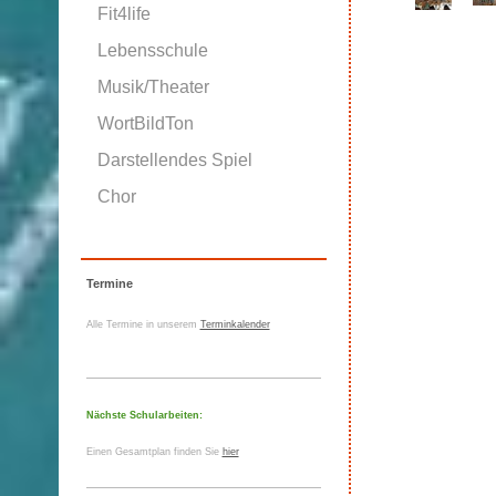
Fit4life
Lebensschule
Musik/Theater
WortBildTon
Darstellendes Spiel
Chor
Termine
Alle Termine in unserem
Terminkalender
Nächste Schularbeiten:
Einen Gesamtplan finden Sie
hier