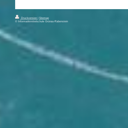
Druckversion
|
Sitemap
© Informatikmittelschule Grünau-Rabenstein