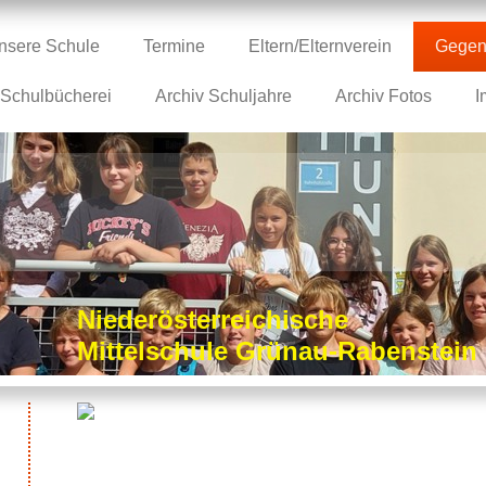
nsere Schule
Termine
Eltern/Elternverein
Gegen
Schulbücherei
Archiv Schuljahre
Archiv Fotos
I
Niederösterreichische
Mittelschule Grünau-Rabenstei