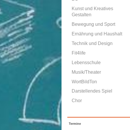
Kunst und Kreatives
Gestalten
Bewegung und Sport
Ernährung und Haushalt
Technik und Design
Fit4life
Lebensschule
Musik/Theater
WortBildTon
Darstellendes Spiel
Chor
Termine