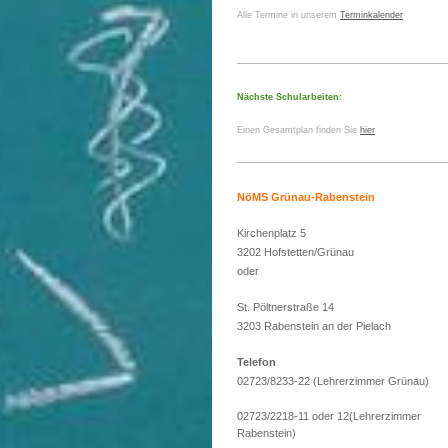
Alle Termine in unserem
Terminkalender
Nächste Schularbeiten:
Einen Gesamtplan finden Sie
hier
NöMS Grünau-Rabenstein
Kirchenplatz 5
3202 Hofstetten/Grünau
oder
St. Pöltnerstraße 14
3203 Rabenstein an der Pielach
Telefon
02723/8233-22 (Lehrerzimmer Grünau)
02723/2218-11 oder 12(Lehrerzimmer
Rabenstein)