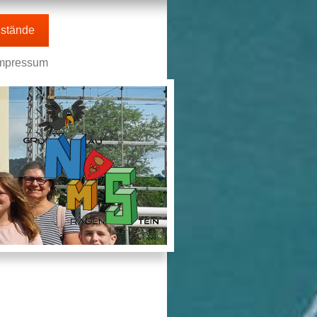
stände
mpressum
n