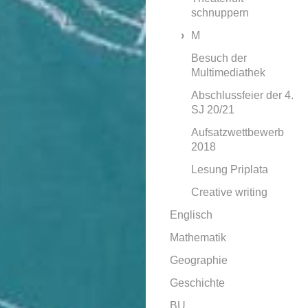
schnuppern
M
Besuch der
Multimediathek
Abschlussfeier der 4.
SJ 20/21
Aufsatzwettbewerb
2018
Lesung Priplata
Creative writing
Englisch
Mathematik
Geographie
Geschichte
BU