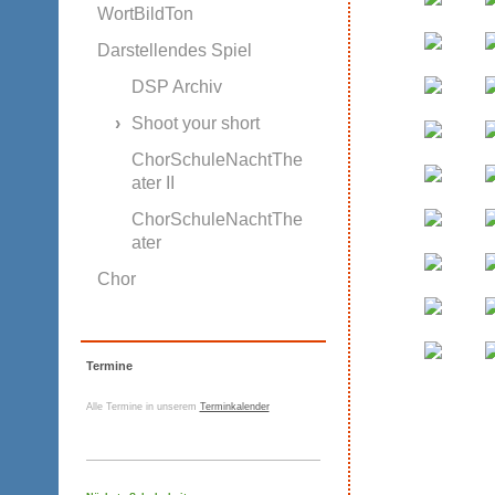
WortBildTon
Darstellendes Spiel
DSP Archiv
Shoot your short
ChorSchuleNachtThe
ater II
ChorSchuleNachtThe
ater
Chor
Termine
Alle Termine in unserem
Terminkalender