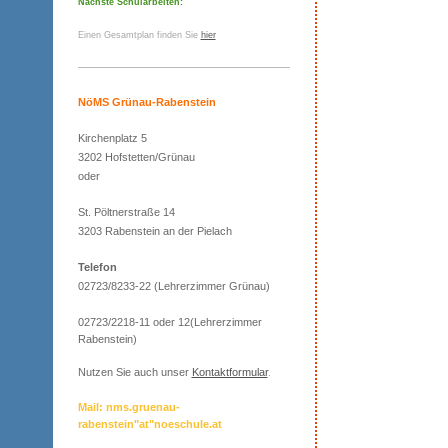
Nächste Schularbeiten:
Einen Gesamtplan finden Sie
hier
NöMS Grünau-Rabenstein
Kirchenplatz 5
3202 Hofstetten/Grünau
oder
St. Pöltnerstraße 14
3203 Rabenstein an der Pielach
Telefon
02723/8233-22 (Lehrerzimmer Grünau)
02723/2218-11 oder 12(Lehrerzimmer
Rabenstein)
Nutzen Sie auch unser
Kontaktformular
.
Mail: nms.gruenau-
rabenstein"at"noeschule.at