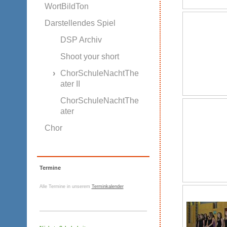
WortBildTon
Darstellendes Spiel
DSP Archiv
Shoot your short
ChorSchuleNachtThe
ater II
ChorSchuleNachtThe
ater
Chor
Termine
Alle Termine in unserem
Terminkalender