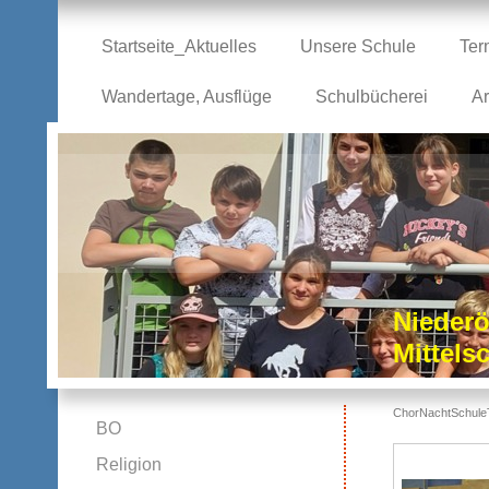
Startseite_Aktuelles
Unsere Schule
Ter
Wandertage, Ausflüge
Schulbücherei
Ar
Niederö
Mittel
ChorNachtSchuleT
BO
Religion