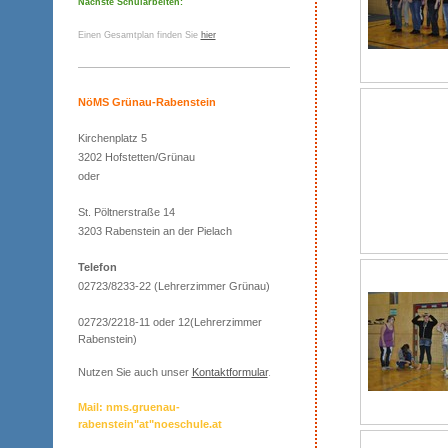
Nächste Schularbeiten:
Einen Gesamtplan finden Sie
hier
NöMS Grünau-Rabenstein
Kirchenplatz 5
3202 Hofstetten/Grünau
oder
St. Pöltnerstraße 14
3203 Rabenstein an der Pielach
Telefon
02723/8233-22 (Lehrerzimmer Grünau)
02723/2218-11 oder 12(Lehrerzimmer
Rabenstein)
Nutzen Sie auch unser
Kontaktformular
.
Mail: nms.gruenau-
rabenstein"at"noeschule.at