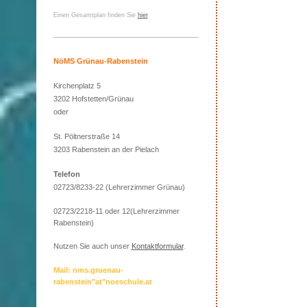
Einen Gesamtplan finden Sie
hier
NöMS Grünau-Rabenstein
Kirchenplatz 5
3202 Hofstetten/Grünau
oder
St. Pöltnerstraße 14
3203 Rabenstein an der Pielach
Telefon
02723/8233-22 (Lehrerzimmer Grünau)
02723/2218-11 oder 12(Lehrerzimmer
Rabenstein)
Nutzen Sie auch unser
Kontaktformular
.
Mail: nms.gruenau-
rabenstein"at"noeschule.at