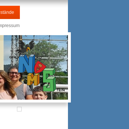
stände
mpressum
n