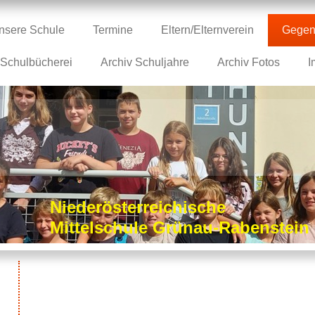
nsere Schule
Termine
Eltern/Elternverein
Gegen
Schulbücherei
Archiv Schuljahre
Archiv Fotos
I
Niederösterreichische
Mittelschule Grünau-Rabenstei