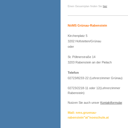
Einen Gesamtplan finden Sie
hier
NöMS Grünau-Rabenstein
Kirchenplatz 5
3202 Hofstetten/Grünau
oder
St. Pöltnerstraße 14
3203 Rabenstein an der Pielach
Telefon
02723/8233-22 (Lehrerzimmer Grünau)
02723/2218-11 oder 12(Lehrerzimmer
Rabenstein)
Nutzen Sie auch unser
Kontaktformular
.
Mail: nms.gruenau-
rabenstein"at"noeschule.at