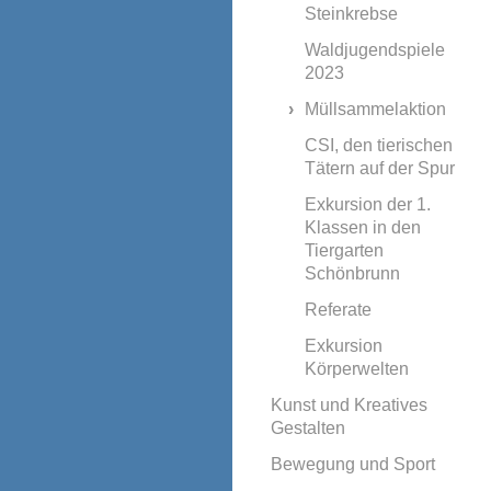
Steinkrebse
Waldjugendspiele
2023
Müllsammelaktion
CSI, den tierischen
Tätern auf der Spur
Exkursion der 1.
Klassen in den
Tiergarten
Schönbrunn
Referate
Exkursion
Körperwelten
Kunst und Kreatives
Gestalten
Bewegung und Sport