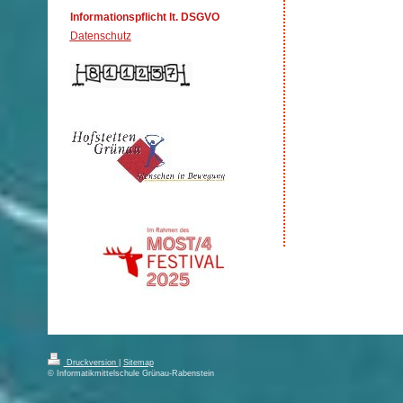
Informationspflicht lt. DSGVO
Datenschutz
Druckversion
|
Sitemap
© Informatikmittelschule Grünau-Rabenstein