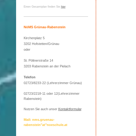
Einen Gesamtplan finden Sie
hier
NöMS Grünau-Rabenstein
Kirchenplatz 5
3202 Hofstetten/Grünau
oder
St. Pöltnerstraße 14
3203 Rabenstein an der Pielach
Telefon
02723/8233-22 (Lehrerzimmer Grünau)
02723/2218-11 oder 12(Lehrerzimmer
Rabenstein)
Nutzen Sie auch unser
Kontaktformular
.
Mail: nms.gruenau-
rabenstein"at"noeschule.at