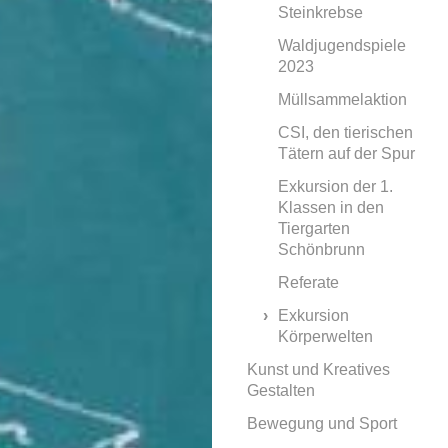
Steinkrebse
Waldjugendspiele
2023
Müllsammelaktion
CSI, den tierischen
Tätern auf der Spur
Exkursion der 1.
Klassen in den
Tiergarten
Schönbrunn
Referate
Exkursion
Körperwelten
Kunst und Kreatives
Gestalten
Bewegung und Sport