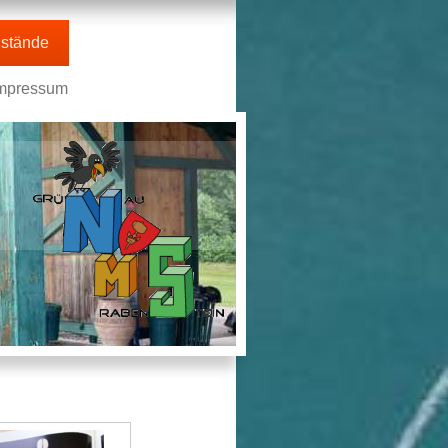
stände
mpressum
n