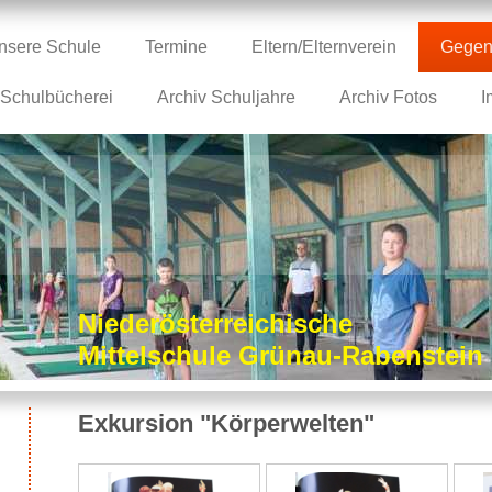
nsere Schule
Termine
Eltern/Elternverein
Gegen
Schulbücherei
Archiv Schuljahre
Archiv Fotos
I
Niederösterreichische
Mittelschule Grünau-Rabenstei
Exkursion "Körperwelten"