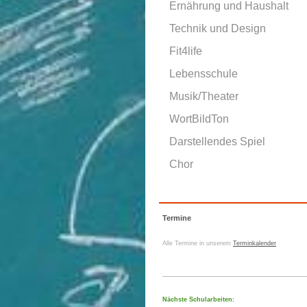
Ernährung und Haushalt
Technik und Design
Fit4life
Lebensschule
Musik/Theater
WortBildTon
Darstellendes Spiel
Chor
Termine
Alle Termine in unserem
Terminkalender
Nächste Schularbeiten: