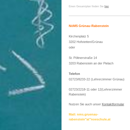
Einen Gesamtplan finden Sie
hier
NöMS Grünau-Rabenstein
Kirchenplatz 5
3202 Hofstetten/Grünau
oder
St. Pöltnerstraße 14
3203 Rabenstein an der Pielach
Telefon
02723/8233-22 (Lehrerzimmer Grünau)
02723/2218-11 oder 12(Lehrerzimmer
Rabenstein)
Nutzen Sie auch unser
Kontaktformular
.
Mail: nms.gruenau-
rabenstein"at"noeschule.at