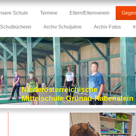
nsere Schule
Termine
Eltern/Elternverein
Gegen
Schulbücherei
Archiv Schuljahre
Archiv Fotos
I
Niederösterreichische
Mittelschule Grünau-Rabenstei