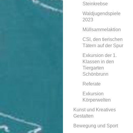
Steinkrebse
Waldjugendspiele
2023
Müllsammelaktion
CSI, den tierischen
Tätern auf der Spur
Exkursion der 1.
Klassen in den
Tiergarten
Schönbrunn
Referate
Exkursion
Körperwelten
Kunst und Kreatives
Gestalten
Bewegung und Sport