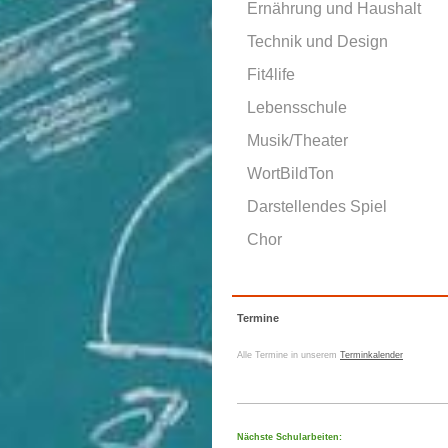
Ernährung und Haushalt
Technik und Design
Fit4life
Lebensschule
Musik/Theater
WortBildTon
Darstellendes Spiel
Chor
Termine
Alle Termine in unserem
Terminkalender
Nächste Schularbeiten: