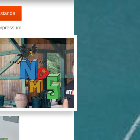
stände
mpressum
n