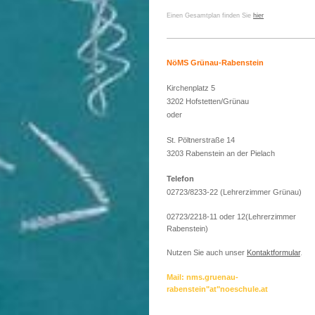
Einen Gesamtplan finden Sie
hier
NöMS Grünau-Rabenstein
Kirchenplatz 5
3202 Hofstetten/Grünau
oder
St. Pöltnerstraße 14
3203 Rabenstein an der Pielach
Telefon
02723/8233-22 (Lehrerzimmer Grünau)
02723/2218-11 oder 12(Lehrerzimmer
Rabenstein)
Nutzen Sie auch unser
Kontaktformular
.
Mail: nms.gruenau-
rabenstein"at"noeschule.at