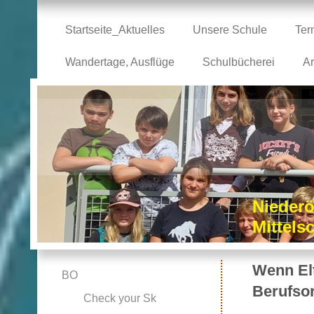
Startseite_Aktuelles
Unsere Schule
Ter
Wandertage, Ausflüge
Schulbücherei
Ar
Niederö
Mittel
Wenn Elt
BO
Berufso
Check your Sk