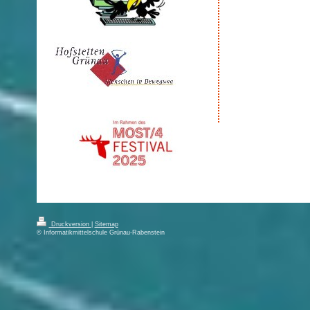
Druckversion
|
Sitemap
© Informatikmittelschule Grünau-Rabenstein