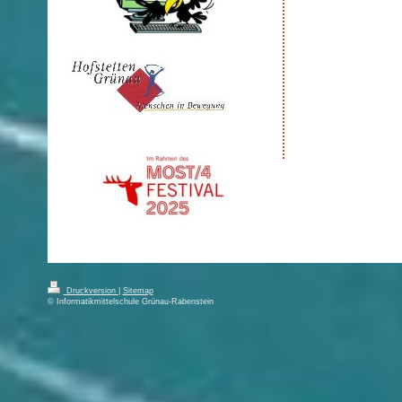
Druckversion
|
Sitemap
© Informatikmittelschule Grünau-Rabenstein