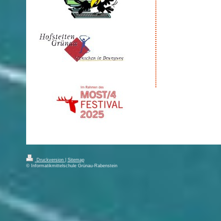
Druckversion
|
Sitemap
© Informatikmittelschule Grünau-Rabenstein