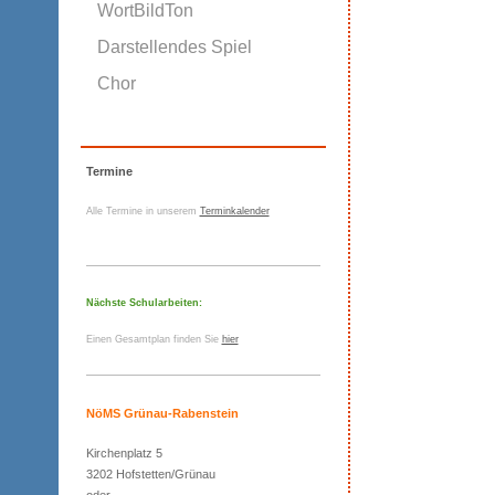
WortBildTon
Darstellendes Spiel
Chor
Termine
Alle Termine in unserem
Terminkalender
Nächste Schularbeiten:
Einen Gesamtplan finden Sie
hier
NöMS Grünau-Rabenstein
Kirchenplatz 5
3202 Hofstetten/Grünau