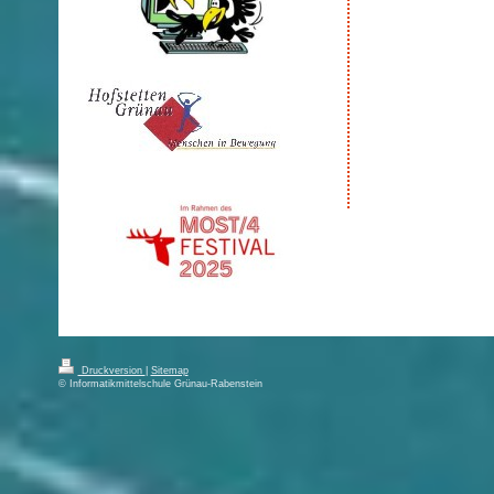
Druckversion
|
Sitemap
© Informatikmittelschule Grünau-Rabenstein