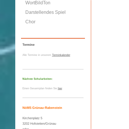
WortBildTon
Darstellendes Spiel
Chor
Termine
Alle Termine in unserem
Terminkalender
Nächste Schularbeiten:
Einen Gesamtplan finden Sie
hier
NöMS Grünau-Rabenstein
Kirchenplatz 5
3202 Hofstetten/Grünau