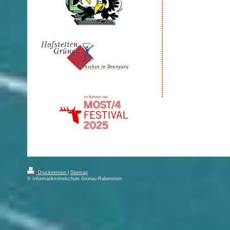
Druckversion
|
Sitemap
© Informatikmittelschule Grünau-Rabenstein