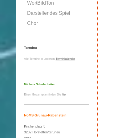
WortBildTon
Darstellendes Spiel
Chor
Termine
Alle Termine in unserem
Terminkalender
Nächste Schularbeiten:
Einen Gesamtplan finden Sie
hier
NöMS Grünau-Rabenstein
Kirchenplatz 5
3202 Hofstetten/Grünau