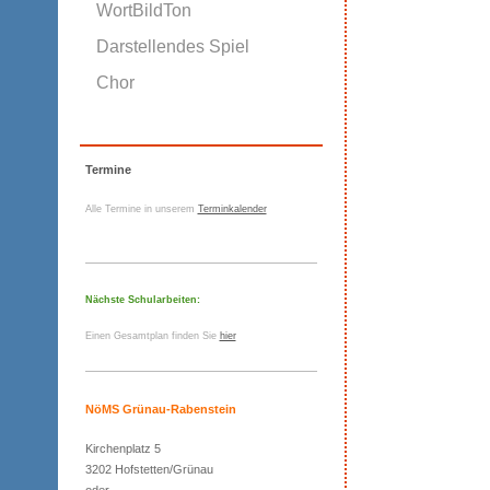
WortBildTon
Darstellendes Spiel
Chor
Termine
Alle Termine in unserem
Terminkalender
Nächste Schularbeiten:
Einen Gesamtplan finden Sie
hier
NöMS Grünau-Rabenstein
Kirchenplatz 5
3202 Hofstetten/Grünau