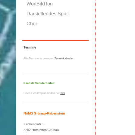
WortBildTon
Darstellendes Spiel
Chor
Termine
Alle Termine in unserem
Terminkalender
Nächste Schularbeiten:
Einen Gesamtplan finden Sie
hier
NöMS Grünau-Rabenstein
Kirchenplatz 5
3202 Hofstetten/Grünau