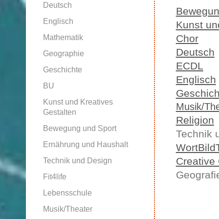
Deutsch
Bewegun
Englisch
Kunst un
Chor
Mathematik
Deutsch
Geographie
ECDL
Geschichte
Englisch
BU
Geschich
Kunst und Kreatives
Musik/The
Gestalten
Religion
Bewegung und Sport
Technik 
Ernährung und Haushalt
WortBild
Creativ
Technik und Design
Geografi
Fit4life
Lebensschule
Musik/Theater