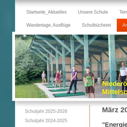
Startseite_Aktuelles
Unsere Schule
Ter
Wandertage, Ausflüge
Schulbücherei
Ar
Niederö
Mittel
März 2
Schuljahr 2025-2026
Schuljahr 2024-2025
"Energie