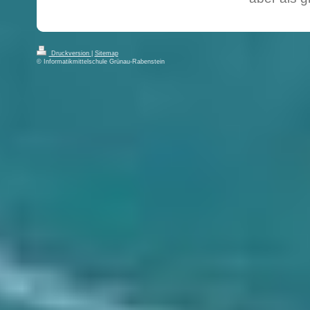
Druckversion
|
Sitemap
© Informatikmittelschule Grünau-Rabenstein