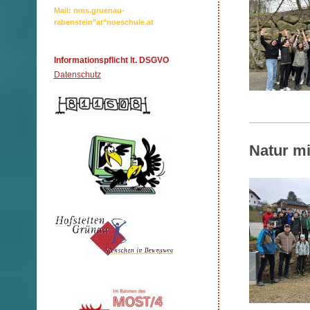
Mail: nms.gruenau-
rabenstein"at"noeschule.at
Informationspflicht lt. DSGVO
Datenschutz
Natur mi