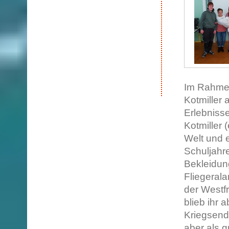
Im Rahmen
Kotmiller
Erlebniss
Kotmiller
Welt und 
Schuljahr
Bekleidun
Fliegerala
der Westf
blieb ihr 
Kriegsend
aber als g