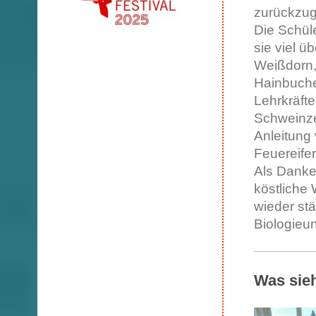
zurückzug
Die Schüle
sie viel ü
Weißdorn, 
Hainbuche
Lehrkräft
Schweinze
Anleitung
Feuereifer
Als Danke
köstliche 
wieder stä
Biologieu
Was sie