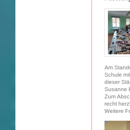
Am Stando
Schule mi
dieser St
Susanne P
Zum Absch
recht herz
Weitere F