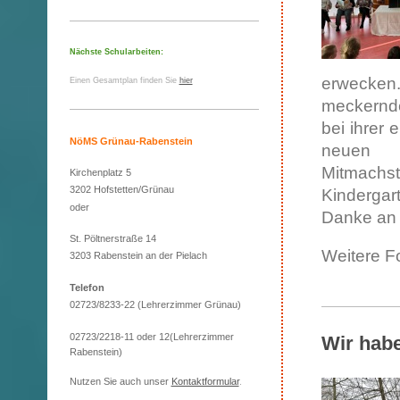
Nächste Schularbeiten:
erwecken
Einen Gesamtplan finden Sie
hier
meckernde
bei ihrer
NöMS Grünau-Rabenstein
neuen F
Mitmachst
Kirchenplatz 5
3202 Hofstetten/Grünau
Kinderga
oder
Danke an 
St. Pöltnerstraße 14
Weitere F
3203 Rabenstein an der Pielach
Telefon
02723/8233-22 (Lehrerzimmer Grünau)
02723/2218-11 oder 12(Lehrerzimmer
Wir hab
Rabenstein)
Nutzen Sie auch unser
Kontaktformular
.