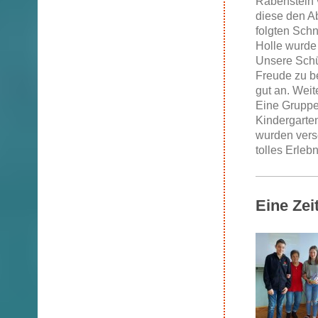
Rabenstein v
diese den A
folgten Sch
Holle wurde 
Unsere Schü
Freude zu be
gut an. Weit
Eine Gruppe
Kindergarte
wurden vers
tolles Erlebn
Eine Zeit