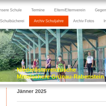
nsere Schule
Termine
Eltern/Elternverein
Gegen
Schulbücherei
Archiv Schuljahre
Archiv Fotos
I
Niederösterreichische
Mittelschule Grünau-Rabenstei
Jänner 2025