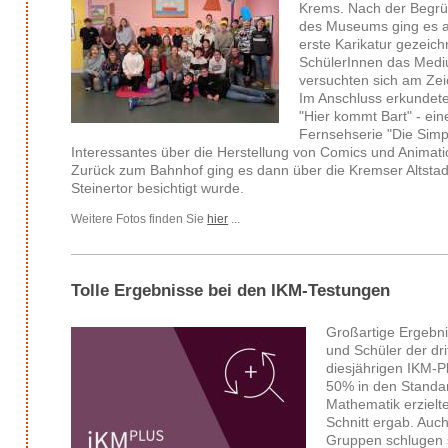
Krems. Nach der Begrüß
des Museums ging es au
erste Karikatur gezeic
SchülerInnen das Med
versuchten sich am Zei
Im Anschluss erkundete
"Hier kommt Bart" - ein
Fernsehserie "Die Sim
Interessantes über die Herstellung von Comics und Animat
Zurück zum Bahnhof ging es dann über die Kremser Altsta
Steinertor besichtigt wurde.
Weitere Fotos finden Sie
hier
...
Tolle Ergebnisse bei den IKM-Testungen
Großartige Ergebn
und Schüler der dri
diesjährigen IKM-P
50% in den Stand
Mathematik erzielt
Schnitt ergab. Auc
Gruppen schlugen s