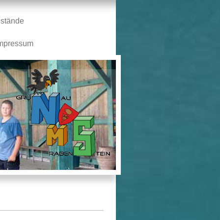
stände
mpressum
n