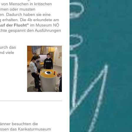
von Menschen in kritischen
mmen oder mussten
en. Dadurch haben sie eine
 erhalten. Die 4b erkundete am
Auf der Flucht"
im Museum NÖ
uschte gespannt den Ausführungen
durch das
nd viele
Jänner besuchten die
lassen das Karikaturmuseum