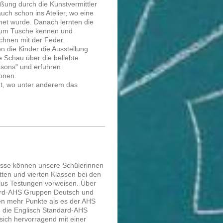
ung durch die Kunstvermittler
ch schon ins Atelier, wo eine
hnet wurde. Danach lernten die
ium Tusche kennen und
chnen mit der Feder.
n die Kinder die Ausstellung
e Schau über die beliebte
psons" und erfuhren
ionen.
dt, wo unter anderem das
isse können unsere Schülerinnen
tten und vierten Klassen bei den
lus Testungen vorweisen. Über
ard-AHS Gruppen Deutsch und
en mehr Punkte als es der AHS
h die Englisch Standard-AHS
ich hervorragend mit einer