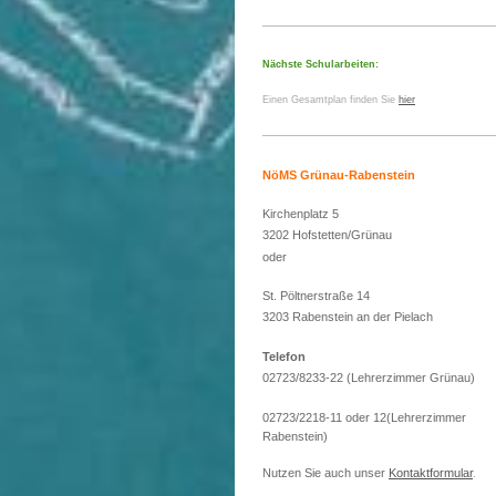
Nächste Schularbeiten:
Einen Gesamtplan finden Sie
hier
NöMS Grünau-Rabenstein
Kirchenplatz 5
3202 Hofstetten/Grünau
oder
St. Pöltnerstraße 14
3203 Rabenstein an der Pielach
Telefon
02723/8233-22 (Lehrerzimmer Grünau)
02723/2218-11 oder 12(Lehrerzimmer
Rabenstein)
Nutzen Sie auch unser
Kontaktformular
.