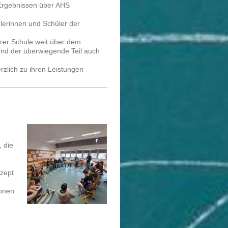
Ergebnissen über AHS
erinnen und Schüler der
rer Schule weit über dem
 Und der überwiegende Teil auch
rzlich zu ihren Leistungen
, die
zept
ionen